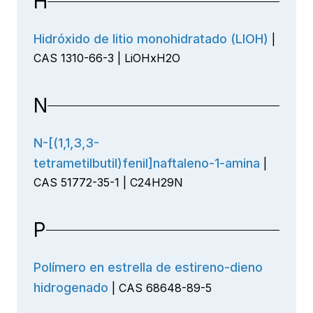
H
Hidróxido de litio monohidratado (LIOH)
|
CAS 1310-66-3 | LiOHxH2O
N
N-[(1,1,3,3-
tetrametilbutil)fenil]naftaleno-1-amina
|
CAS 51772-35-1 | C24H29N
P
Polímero en estrella de estireno-dieno
hidrogenado
| CAS 68648-89-5