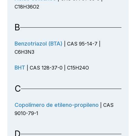
C18H36O2
B
Benzotriazol (BTA)
| CAS 95-14-7 |
C6H3N3
BHT
| CAS 128-37-0 | C15H24O
C
Copolímero de etileno-propileno
| CAS
9010-79-1
D