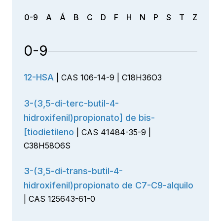
0-9
A
Á
B
C
D
F
H
N
P
S
T
Z
0-9
12-HSA
| CAS 106-14-9 | C18H36O3
3-(3,5-di-terc-butil-4-
hidroxifenil)propionato] de bis-
[tiodietileno
| CAS 41484-35-9 |
C38H58O6S
3-(3,5-di-trans-butil-4-
hidroxifenil)propionato de C7-C9-alquilo
| CAS 125643-61-0