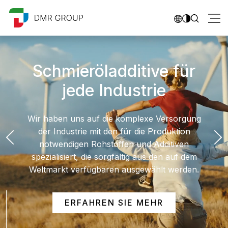
Schmieröladditive für
jede Industrie
Wir haben uns auf die komplexe Versorgung
der Industrie mit den für die Produktion
notwendigen Rohstoffen und Additiven
spezialisiert, die sorgfältig aus den auf dem
Weltmarkt verfügbaren ausgewählt werden.
ERFAHREN SIE MEHR