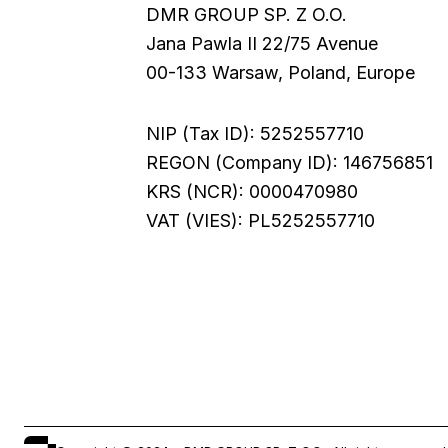
DMR GROUP SP. Z O.O.
Jana Pawla II 22/75 Avenue
00-133 Warsaw, Poland, Europe
NIP (Tax ID): 5252557710
REGON (Company ID): 146756851
KRS (NCR): 0000470980
VAT (VIES): PL5252557710